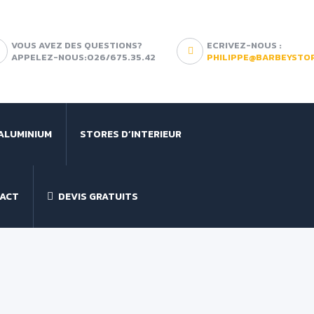
VOUS AVEZ DES QUESTIONS?
ECRIVEZ-NOUS :
APPELEZ-NOUS:026/675.35.42
PHILIPPE@BARBEYSTO
ALUMINIUM
STORES D’INTERIEUR
ACT
DEVIS GRATUITS