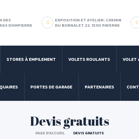
N DES
EXPOSITION ET ATELIER: CHEMIN
 1563 DOMPIERRE
DU BORNALET 22, 1530 PAYERNE
STORES À EMPILEMENT
VOLETS ROULANTS
VOLET 
QUAIRES
PORTES DE GARAGE
PARTENAIRES
CONT
Devis gratuits
PAGE D'ACCUEIL
DEVIS GRATUITS