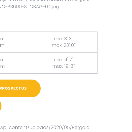
cm
min. 3' 3''
cm
max. 23' 0''
cm
min. 4' 7''
cm
max. 19' 8''
 PROSPECTUS