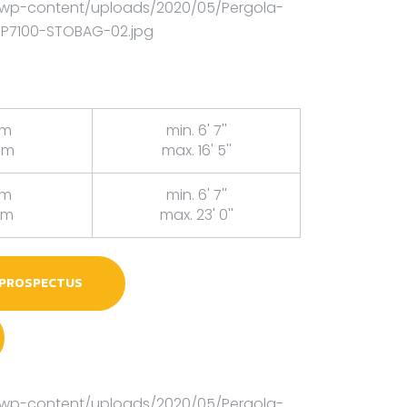
cm
min. 6' 7''
cm
max. 16' 5''
cm
min. 6' 7''
cm
max. 23' 0''
 PROSPECTUS