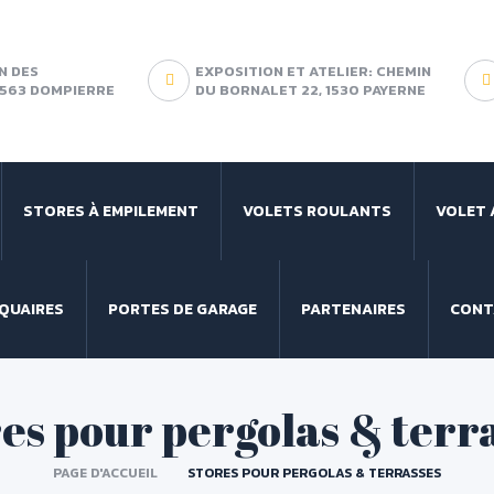
N DES
EXPOSITION ET ATELIER: CHEMIN
 1563 DOMPIERRE
DU BORNALET 22, 1530 PAYERNE
STORES À EMPILEMENT
VOLETS ROULANTS
VOLET 
QUAIRES
PORTES DE GARAGE
PARTENAIRES
CONT
es pour pergolas & terr
PAGE D'ACCUEIL
STORES POUR PERGOLAS & TERRASSES