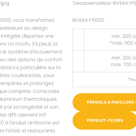
5000, vous transformez
RIVERA P5000:
extérieure au design
ée intégrée dispense une
min. 200 
*max. 500
 UV nocifs. S'il pleut, la
ers le système d'écoulement
min. 200 
 avec des options de confort.
max. 700 
biance particulière sur la
itres coulissantes, vous
*mul
tempéries et prolongez
amique comprise. Composée
n aluminium thermolaqués
PERGOLA & PAVILLONS
t par sa longévité et son
er diffi cilement infl
PRODUIT-FLYERS
 à l'enduit antitache est
des hôtels et restaurants.