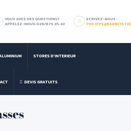
VOUS AVEZ DES QUESTIONS?
ECRIVEZ-NOUS :
APPELEZ-NOUS:026/675.35.42
PHILIPPE@BARBEYSTO
ALUMINIUM
STORES D’INTERIEUR
ACT
DEVIS GRATUITS
asses