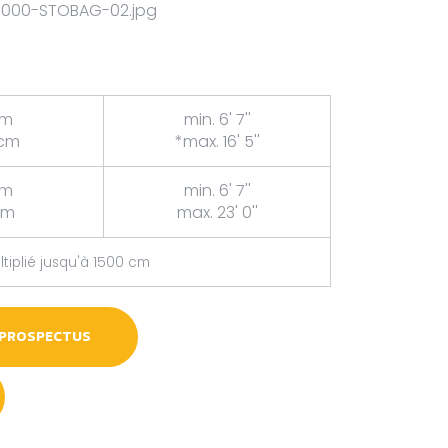
cm
min. 6' 7''
 cm
*max. 16' 5''
cm
min. 6' 7''
cm
max. 23' 0''
tiplié jusqu'à 1500 cm
 PROSPECTUS