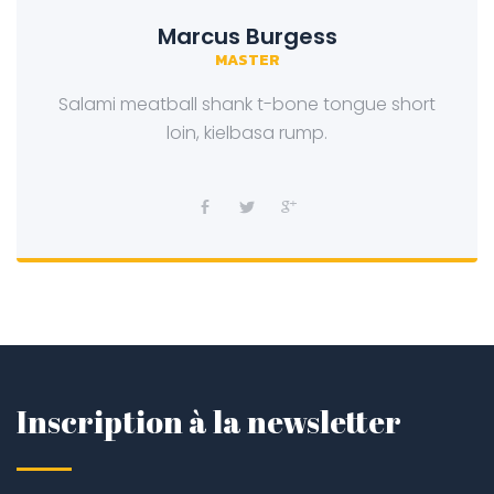
Marcus Burgess
MASTER
Salami meatball shank t-bone tongue short
loin, kielbasa rump.
Inscription à la newsletter